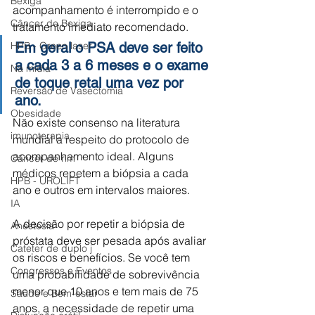
Bexiga
acompanhamento é interrompido e o 
Câncer de Bexiga
tratamento imediato recomendado.
Em geral o PSA deve ser feito 
HPB - Green laser
a cada 3 a 6 meses e o exame 
Na mídia
de toque retal uma vez por 
Reversão de Vasectomia
ano.
Obesidade
Não existe consenso na literatura 
imunoterapia
mundial a respeito do protocolo de 
acompanhamento ideal. Alguns 
Câncer de rim
médicos repetem a biópsia a cada 
HPB - UROLIFT
ano e outros em intervalos maiores.
IA
A decisão por repetir a biópsia de 
Anestesia
próstata deve ser pesada após avaliar 
Cateter de duplo j
os riscos e benefícios. Se você tem 
Congressos e Eventos
uma probabilidade de sobrevivência 
menor que 10 anos e tem mais de 75 
Saúde e Bem-estar
anos, a necessidade de repetir uma 