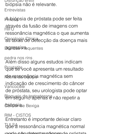
Disfunção erétil
biópsia não é relevante.
Entrevistas
A biópsia de próstata pode ser feita 
Fimose
através da fusão de imagens com 
HIFU
ressonância magnética o que aumenta 
Oncologia Clínica
as taxas de detecção da doença mais 
agressiva.
Dúvidas Frequentes
pedra nos rins
Além disso alguns estudos indicam 
Prostatite
que se você apresenta um resultado 
de ressonância magnética sem 
Rotina da equipe
indicação de crescimento do câncer 
Varicocele
de próstata, seu urologista pode optar 
Bloqueio de testosterona
em segui-lo apenas e não repetir a 
biópsia.
Câncer de Bexiga
RIM - CISTOS
Entretanto é importante deixar claro 
TULSA
que a ressonância magnética normal 
pode não detectar câncer de próstata 