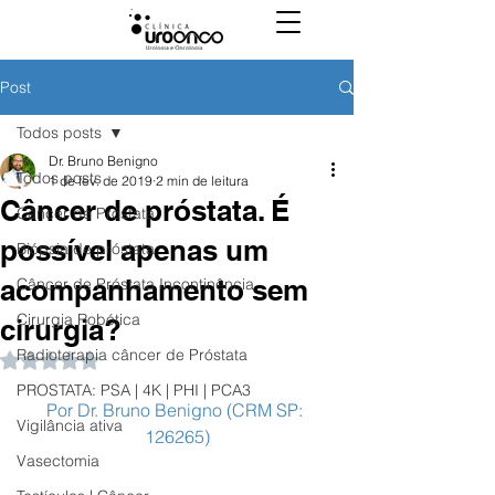
Post
Todos posts
Dr. Bruno Benigno
Todos posts
1 de fev. de 2019
2 min de leitura
Câncer de próstata. É
Câncer de Próstata
possível apenas um
Biópsia de próstata
acompanhamento sem
Câncer de Próstata Incontinência
Cirurgia Robótica
cirurgia?
Radioterapia câncer de Próstata
Avaliado com NaN de 5 estrelas.
PROSTATA: PSA | 4K | PHI | PCA3
Por Dr. Bruno Benigno (CRM SP: 
Vigilância ativa
126265)
Vasectomia