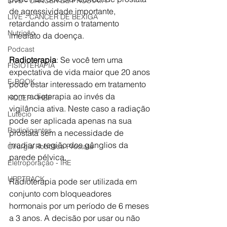
LIVE - CÂNCER DE PRÓSTATA
de agressividade importante, 
LIVE - CÂNCER DE BEXIGA
retardando assim o tratamento 
Nutrição
imediato da doença.
Podcast
Radioterapia
: Se você tem uma 
FISIOTERAPIA
expectativa de vida maior que 20 anos 
E-BOOK
pode estar interessado em tratamento 
com radioterapia ao invés da 
HOLEP - HBP
vigilância ativa. Neste caso a radiação 
Lutécio
pode ser aplicada apenas na sua 
Radioligantes
próstata sem a necessidade de 
irradiar a região dos gânglios da 
Cirurgia Robótica Próstata
parede pélvica.
Eletroporação - IRE
URPTRACK
Radioterapia pode ser utilizada em 
conjunto com bloqueadores 
hormonais por um período de 6 meses 
a 3 anos. A decisão por usar ou não 