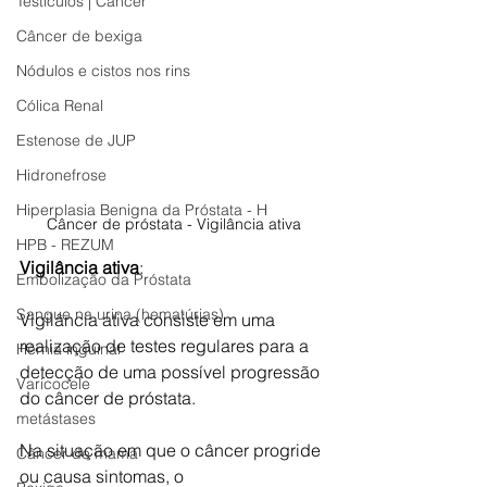
Testículos | Câncer
Câncer de bexiga
Nódulos e cistos nos rins
Cólica Renal
Estenose de JUP
Hidronefrose
Hiperplasia Benigna da Próstata - H
Câncer de próstata - Vigilância ativa
HPB - REZUM
Vigilância ativa
:
Embolização da Próstata
Sangue na urina (hematúrias)
Vigilância ativa consiste em uma 
realização de testes regulares para a 
Hérnia inguinal
detecção de uma possível progressão 
Varicocele
do câncer de próstata. 
metástases
Na situação em que o câncer progride 
Câncer de mama
ou causa sintomas, o 