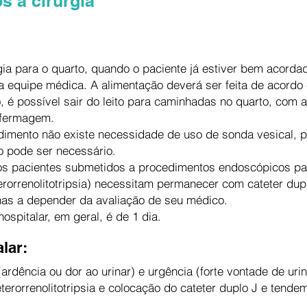
s a cirurgia
rgia para o quarto, quando o paciente já estiver bem acorda
la equipe médica. A alimentação deverá ser feita de acordo
 é possível sair do leito para caminhadas no quarto, com au
nfermagem.
edimento não existe necessidade de uso de sonda vesical,
vo pode ser necessário.
os pacientes submetidos a procedimentos endoscópicos par
terorrenolitotripsia) necessitam permanecer com cateter du
nas a depender da avaliação de seu médico.
ospitalar, em geral, é de 1 dia.
lar:
(ardência ou dor ao urinar) e urgência (forte vontade de ur
terorrenolitotripsia e colocação do cateter duplo J e tendem