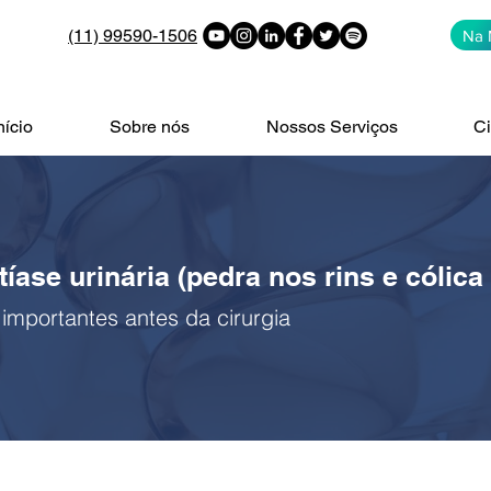
(11) 99590-1506
Na 
nício
Sobre nós
Nossos Serviços
Ci
tíase urinária (pedra nos rins e cólica 
 importantes antes da cirurgia