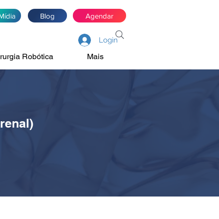
Mídia
Blog
Agendar
Login
rurgia Robótica
Mais
renal)