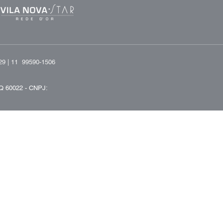
29 |
11 99590-1506
Q 60022 -
CNPJ: