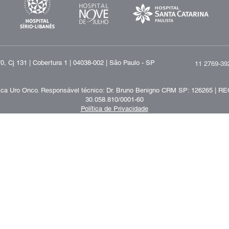
, Cj 131 | Cobertura 1 | 04038-002 | São Paulo - SP
11 2769-39
ica Uro Onco.
Responsável técnico:
Dr. Bruno Benigno CRM SP: 126265 | RE
30.058.810/0001-60
Política de Privacidade