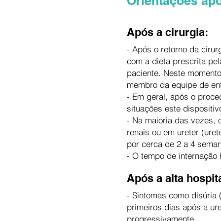
Orientações apó
Após a cirurgia:
- Após o retorno da ciru
com a dieta prescrita pe
paciente. Neste momento,
membro da equipe de e
- Em geral, após o proc
situações este dispositi
- Na maioria das vezes, 
renais ou em ureter (ure
por cerca de 2 a 4 sema
- O tempo de internação h
Após a alta hospita
- Sintomas como disúria 
primeiros dias após a ure
progressivamente.