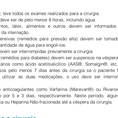
r, leve todos os exames realizados para a cirurgia.
 deve ser de pelo menos 8 horas, incluindo água.
ntos, látex, alimentos e outros devem ser informado
da internação.
rtensivas (remédios para pressão alta) devem ser toma
antidade de água para engoli-los.
vem ser interrompidas previamente a cirurgia:
 (remédios para diabetes) devem ser suspensos na véspera
ários como ácido acetilsalicílico (AAS®, Somalgin®, etc.
sos pelo menos 7 dias antes da cirurgia se o paciente
 utilizar as duas medicações, o uso deve ser interr
am anticoagulantes como Varfarina (Marevan®) ou Rivar
 por 5 e 3 dias, respectivamente. Neste período, algun
ica ou Heparina Não-fracionada até a véspera da cirurgia.