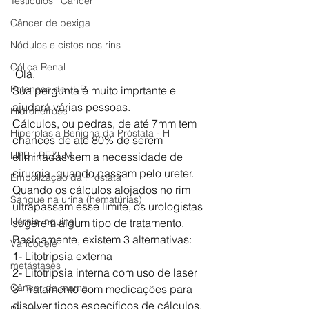
Testículos | Câncer
Câncer de bexiga
Nódulos e cistos nos rins
Cólica Renal
 Olá, 
Estenose de JUP
Sua pergunta é muito imprtante e 
ajudará várias pessoas. 
Hidronefrose
Cálculos, ou pedras, de até 7mm tem 
Hiperplasia Benigna da Próstata - H
chances de até 80% de serem 
HPB - REZUM
eliminadas sem a necessidade de 
cirurgia, quando passam pelo ureter. 
Embolização da Próstata
Quando os cálculos alojados no rim 
Sangue na urina (hematúrias)
ultrapassam esse limite, os urologistas 
Hérnia inguinal
sugerem algum tipo de tratamento. 
Basicamente, existem 3 alternativas: 
Varicocele
1- Litotripsia externa 
metástases
2- Litotripsia interna com uso de laser 
Câncer de mama
3- Tratamento com medicações para 
disolver tipos específicos de cálculos. 