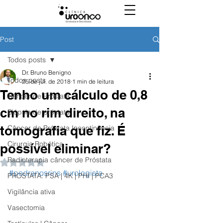
Post
Todos posts
Dr. Bruno Benigno
Todos posts
25 de jul. de 2018
1 min de leitura
Tenho um cálculo de 0,8
Câncer de Próstata
cm no rim direito, na
Biópsia de próstata
tomografia que fiz. É
Câncer de Próstata Incontinência
Cirurgia Robótica
possível eliminar?
Radioterapia câncer de Próstata
Avaliado com NaN de 5 estrelas.
#pedranosrins
#urologista
PROSTATA: PSA | 4K | PHI | PCA3
Vigilância ativa
Vasectomia