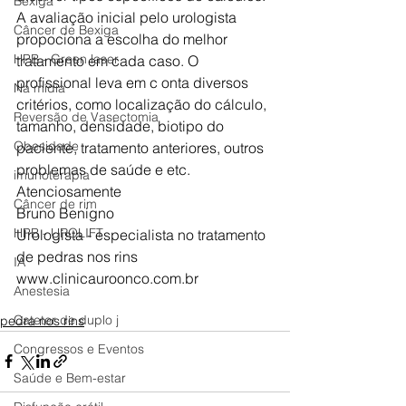
Bexiga
A avaliação inicial pelo urologista 
Câncer de Bexiga
propociona a escolha do melhor 
HPB - Green laser
tratamento em cada caso. O 
profissional leva em c onta diversos 
Na mídia
critérios, como localização do cálculo, 
Reversão de Vasectomia
tamanho, densidade, biotipo do 
Obesidade
paciente, tratamento anteriores, outros 
problemas de saúde e etc. 
imunoterapia
Atenciosamente 
Câncer de rim
Bruno Benigno
HPB - UROLIFT
Urologista - especialista no tratamento 
de pedras nos rins
IA
www.clinicauroonco.com.br
Anestesia
Cateter de duplo j
pedra nos rins
Congressos e Eventos
Saúde e Bem-estar