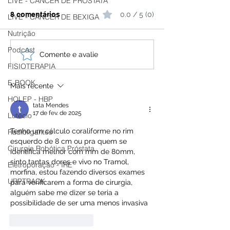
LIVE - CÂNCER DE PRÓSTATA
8 comentários
0.0 / 5 (0)
LIVE - CÂNCER DE BEXIGA
Nutrição
Podcast
Pedras nos Rins:
Como eu trato:
Comente e avalie
Causas, Sintomas,
renais de 7 mm
FISIOTERAPIA
Prevenção e
mm. Urologista
E-BOOK
Mais recente
Tratamentos
HOLEP - HBP
tata Mendes
17 de fev. de 2025
Lutécio
Tenho um cálculo coraliforme no rim 
Radioligantes
esquerdo de 8 cm ou pra quem se 
Cirurgia Robótica Próstata
identifica melhor com mm de 80mm, 
sinto tantas dores e vivo no Tramol, 
Eletroporação - IRE
morfina, estou fazendo diversos exames 
URPTRACK
para verificarem a forma de cirurgia, 
alguém sabe me dizer se teria a 
possibilidade de ser uma menos invasiva
Curtir
Responder