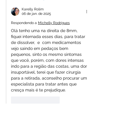
Karelly Rolim
06 de jan. de 2025
Respondendo a
Michelly Rodrigues
Olá tenho uma na direita de 8mm, 
fiquei internada esses dias, para tratar 
de dissolver,  e  com medicamentos 
vejo saindo em pedaços bem 
pequenos, sinto os mesmo sintomas 
que você, porém, com dores intensas 
indo para a região das costas, uma dor 
insuportável, terei que fazer cirurgia 
para a retirada, aconselho procurar um 
especialista para tratar antes que 
cresça mais é te prejudique.
Curtir
Responder
Inacia Marilia
12 de set. de 2021
Tô com dúvida sobre o tamanho do meu 