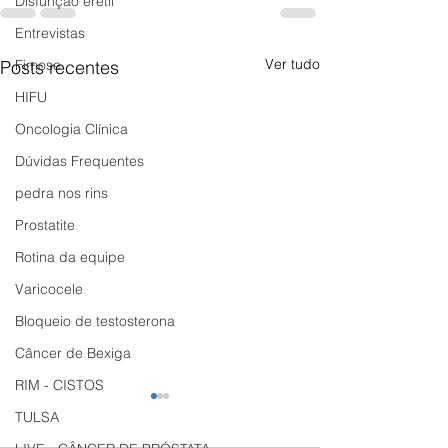
Disfunção erétil
Entrevistas
Ver tudo
Posts recentes
Fimose
HIFU
Oncologia Clínica
Dúvidas Frequentes
pedra nos rins
Prostatite
Rotina da equipe
Varicocele
Bloqueio de testosterona
Câncer de Bexiga
RIM - CISTOS
TULSA