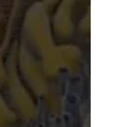
Saúde e Bem-
estar
Disfunção
erétil
Entrevistas
Fimose
HIFU
Oncologia
Clínica
Dúvidas
Frequentes
pedra nos rins
Prostatite
Rotina da
equipe
Varicocele
Bloqueio de
testosterona
Câncer de