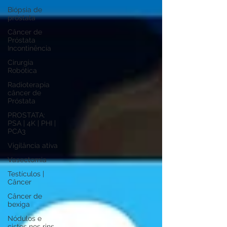
Biópsia de
próstata
Câncer de
Próstata
Incontinência
Cirurgia
Robótica
Radioterapia
câncer de
Próstata
PROSTATA:
PSA | 4K | PHI |
PCA3
Vigilância ativa
Vasectomia
Testículos |
Câncer
Câncer de
bexiga
Nódulos e
cistos nos rins