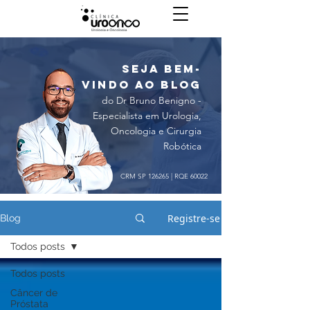
seja bem-
vindo ao blog
do Dr Bruno Benigno -
Especialista em Urologia,
Oncologia e Cirurgia
Robótica
CRM SP 126265 | RQE 60022
Registre-se
Blog
Todos posts
Todos posts
Câncer de
Próstata