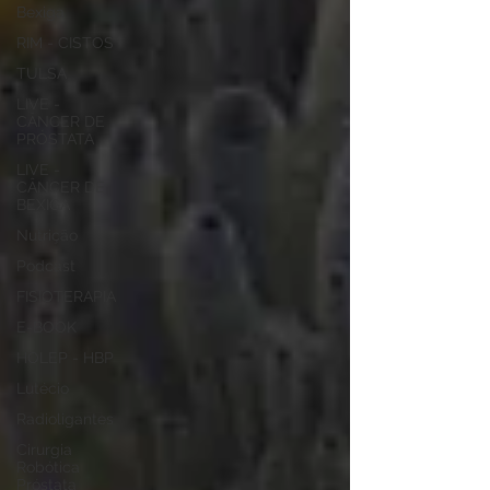
Bexiga
RIM - CISTOS
TULSA
LIVE -
CÂNCER DE
PRÓSTATA
LIVE -
CÂNCER DE
BEXIGA
Nutrição
Podcast
FISIOTERAPIA
E-BOOK
HOLEP - HBP
Lutécio
Radioligantes
Cirurgia
Robótica
Próstata