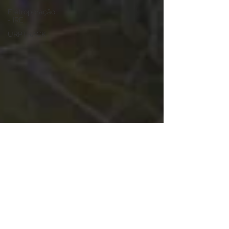
Eletroporação
- IRE
URPTRACK