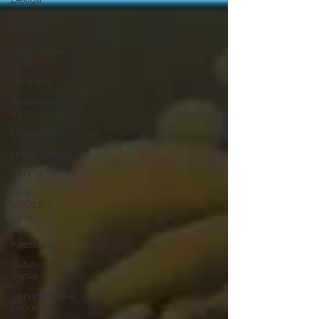
Câncer de
Bexiga
HPB - Green
laser
Na mídia
Reversão de
Vasectomia
Obesidade
imunoterapia
Câncer de rim
HPB -
UROLIFT
IA
Anestesia
Cateter de
duplo j
Congressos e
Eventos