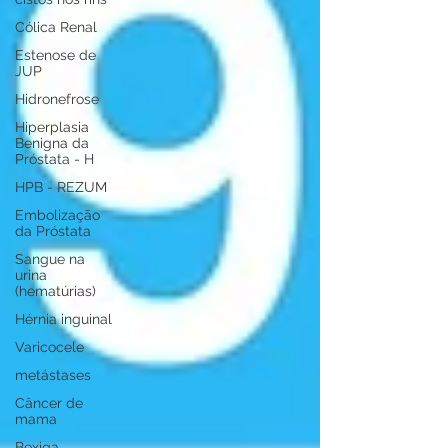
Cólica Renal
Estenose de
JUP
Hidronefrose
Hiperplasia
Benigna da
Próstata - H
HPB - REZUM
Embolização
da Próstata
Sangue na
urina
(hematúrias)
Hérnia inguinal
Varicocele
metástases
Câncer de
mama
Bexiga