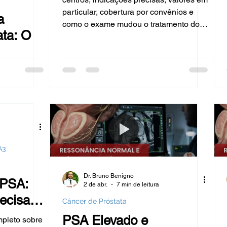
 H
HPB - REZUM
Embolização da Próstata
particular, cobertura por convênios e
a
como o exame mudou o tratamento do
ata: O
câncer de próstata.
Hérnia inguinal
Varicocele
metástases
Câncer de Bexiga
HPB - Green laser
Na mídia
esidade
imunoterapia
Câncer de rim
A3
Dr. Bruno Benigno
 PSA:
2 de abr.
7 min de leitura
ecisa
Câncer de Próstata
no
PSA Elevado e
pleto sobre