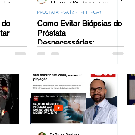
leitura
3 de jun. de 2024
3 min de leitura
PROSTATA: PSA | 4K | PHI | PCA3
 de
Como Evitar Biópsias de
tar
Próstata
Desnecessárias:
Conheça o PET
Ressonância com PSMA
e o PHI Score