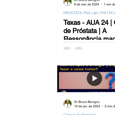
Dr. Bruno Benigno
6 de mai. de 2024
1 min de
PROSTATA: PSA | 4K | PHI | PC
Texas - AUA 24 |
de Próstata | A
Ressonância mag
e o PET com PS
avançam o Trata
Dr. Bruno Benigno
10 de jan. de 2024
2 min d
Câncer de Próstata