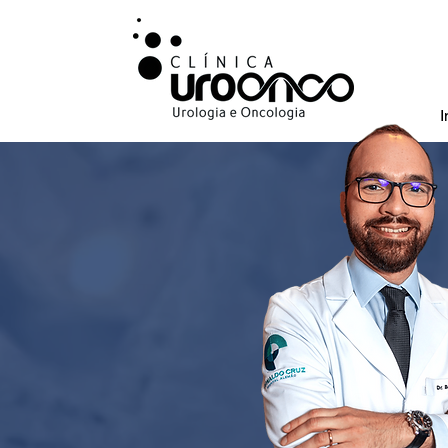
I
Urologista especi
bexiga, na cidada
da prostata.