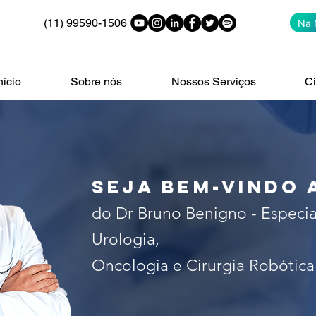
(11) 99590-1506
Na 
nício
Sobre nós
Nossos Serviços
Ci
alista no tratamento do câncer 
 de São Paulo. Especialista em c
seja bem-vindo 
do Dr Bruno Benigno - Especia
Urologia,
Oncologia e Cirurgia Robótica