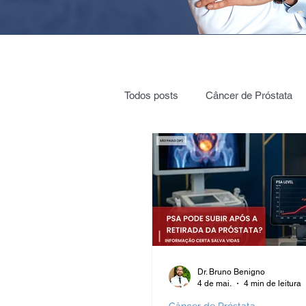
Todos posts
Câncer de Próstata
Cirurgia Robótica
Radioterap
Vigilância ativa
Vasectomia
Nódulos e cistos nos rins
Cól
Dr. Bruno Benigno
4 de mai.
4 min de leitura