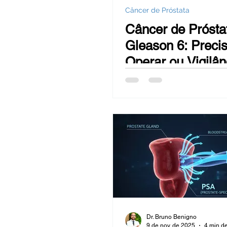
Câncer de Próstata
Câncer de Prósta
Gleason 6: Preci
Operar ou Vigilân
Ativa?
Dr. Bruno Benigno
9 de nov. de 2025
4 min de