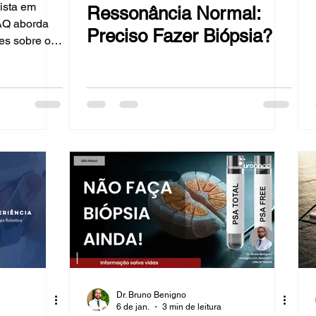
ista em
Ressonância Normal:
FAQ aborda
Preciso Fazer Biópsia?
es sobre o
co, desde o
zer o exame
ados. Se
, próstata
a sua melhor
e de PSA? O
gen ou
ico) é uma
t
Dr. Bruno Benigno
6 de jan.
3 min de leitura