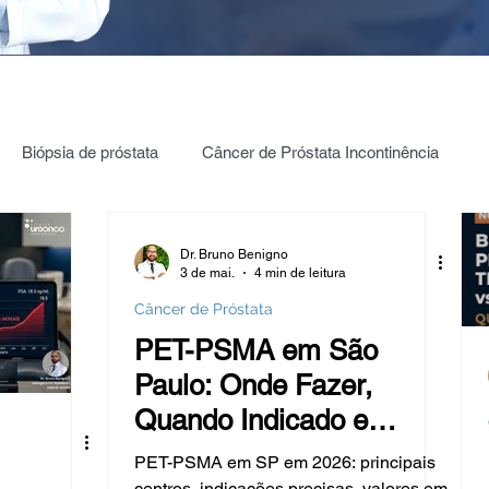
Biópsia de próstata
Câncer de Próstata Incontinência
ia câncer de Próstata
PROSTATA: PSA | 4K | PHI | PCA3
Dr. Bruno Benigno
3 de mai.
4 min de leitura
Câncer de Próstata
Testículos | Câncer
Câncer de bexiga
PET-PSMA em São
Paulo: Onde Fazer,
Quando Indicado e
ica Renal
Estenose de JUP
Hidronefrose
Quanto Custa em 2026
PET-PSMA em SP em 2026: principais
centros, indicações precisas, valores em