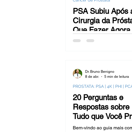
Câncer de Próstata
Hiperplasia Benigna da Próstata -
PSA Subiu Após 
Cirurgia da Próst
Sangue na urina (hematúrias)
Que Fazer Agora
Câncer de mama
Bexiga
Dr. Bruno Benigno
Reversão de Vasectomia
Ob
8 de abr.
5 min de leitura
PROSTATA: PSA | 4K | PHI | PC
20 Perguntas e
Respostas sobre
Tudo que Você Pr
Saber — Dr. Bru
Bem-vindo ao guia mais com