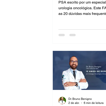
Benigno
PSA escrito por um especial
urologia oncológica. Este 
as 20 dúvidas mais frequent
antígeno prostático específi
que significa até quando fa
e como interpretar os result
você tem dúvidas sobre PSA
ou saúde urológica, esta é 
referência. O que é o exam
PSA (Prostate-Specific Anti
Antígeno Prostático Específ
proteína produzida pela prós
Dr. Bruno Benigno
2 de abr.
6 min de leitura