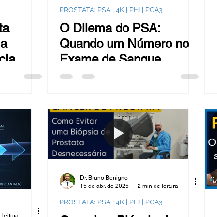
PROSTATA: PSA | 4K | PHI | PCA3
ta
O Dilema do PSA:
sa
Quando um Número no
cia
Exame de Sangue
Esconde a Verdade
Sobre o Câncer de
Próstata
Dr. Bruno Benigno
15 de abr. de 2025
2 min de leitura
PROSTATA: PSA | 4K | PHI | PCA3
 leitura