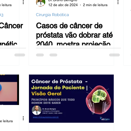
Dr. Bruno Benigno
 leitura
12 de abr. de 2024
2 min de leitura
A3
Cirurgia Robótica
 Câncer
Casos de câncer de
próstata vão dobrar até
nética
2040, mostra projeção
MA
mento
e leitura