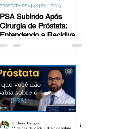
PROSTATA: PSA | 4K | PHI | PCA3
PSA Subindo Após
Cirurgia de Próstata:
Entendendo a Recidiva e
o Tratamento de Resgate
Dr. Bruno Benigno
11 de dez. de 2024
3 min de leitura