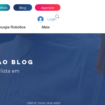
Mídia
Blog
Agendar
Login
rurgia Robótica
Mais
de próstata, rim e
irurgia robótica
ao blog
lista em
CRM SP 126265 | RQE 60022