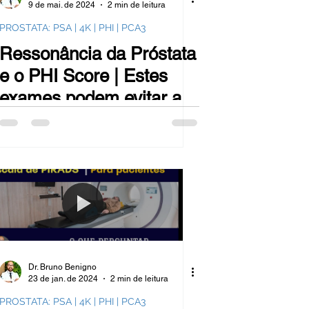
9 de mai. de 2024
2 min de leitura
PROSTATA: PSA | 4K | PHI | PCA3
Ressonância da Próstata
e o PHI Score | Estes
exames podem evitar até
30% das biópsias
desnecessárias
Dr. Bruno Benigno
23 de jan. de 2024
2 min de leitura
PROSTATA: PSA | 4K | PHI | PCA3