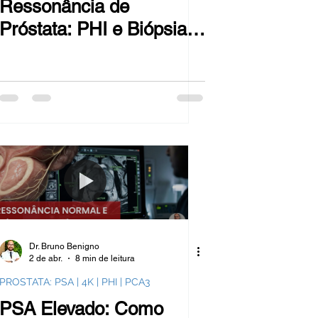
Ressonância de
Próstata: PHI e Biópsia
Transperineal em SP
Dr. Bruno Benigno
2 de abr.
8 min de leitura
PROSTATA: PSA | 4K | PHI | PCA3
PSA Elevado: Como