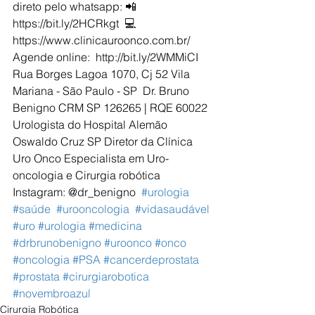
direto pelo whatsapp: 📲 
https://bit.ly/2HCRkgt  💻 
https://www.clinicauroonco.com.br/   
Agende online:  http://bit.ly/2WMMiCI  
Rua Borges Lagoa 1070, Cj 52 Vila 
Mariana - São Paulo - SP  Dr. Bruno 
Benigno CRM SP 126265 | RQE 60022 
Urologista do Hospital Alemão 
Oswaldo Cruz SP Diretor da Clínica 
Uro Onco Especialista em Uro-
oncologia e Cirurgia robótica  
Instagram: @dr_benigno  
#urologia
#saúde
#urooncologia
#vidasaudável
#uro
#urologia
#medicina
#drbrunobenigno
#uroonco
#onco
#oncologia
#PSA
#cancerdeprostata
#prostata
#cirurgiarobotica
#novembroazul
Cirurgia Robótica