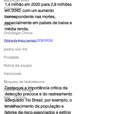
Disfunção erétil
1,4 milhão em 2020 para 2,9 milhões 
Entrevistas
em 2040, com um aumento 
correspondente nas mortes, 
Fimose
especialmente em países de baixa e 
HIFU
média renda.
Oncologia Clínica
https://youtu.be/ezc3D65R28I
Dúvidas Frequentes
pedra nos rins
Prostatite
Rotina da equipe
Varicocele
Bloqueio de testosterona
Destaquei a importância crítica da 
Câncer de Bexiga
detecção precoce e do rastreamento 
RIM - CISTOS
adequado. No Brasil, por exemplo, o 
envelhecimento da população e 
TULSA
fatores de risco associados a estilos 