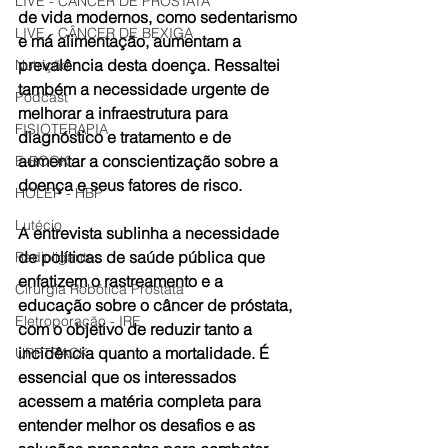
LIVE - CÂNCER DE PRÓSTATA
de vida modernos, como sedentarismo 
LIVE - CÂNCER DE BEXIGA
e má alimentação, aumentam a 
prevalência desta doença. Ressaltei 
Nutrição
também a necessidade urgente de 
Podcast
melhorar a infraestrutura para 
FISIOTERAPIA
diagnóstico e tratamento e de 
aumentar a conscientização sobre a 
E-BOOK
doença e seus fatores de risco.
HOLEP - HBP
Lutécio
A entrevista sublinha a necessidade 
de políticas de saúde pública que 
Radioligantes
enfatizem o rastreamento e a 
Cirurgia Robótica Próstata
educação sobre o câncer de próstata, 
Eletroporação - IRE
com o objetivo de reduzir tanto a 
incidência quanto a mortalidade. É 
URPTRACK
essencial que os interessados 
acessem a matéria completa para 
entender melhor os desafios e as 