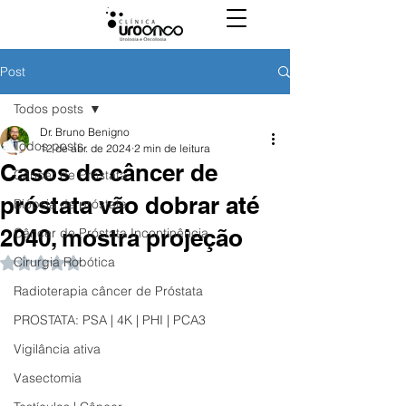
Post
Todos posts
Dr. Bruno Benigno
Todos posts
12 de abr. de 2024
2 min de leitura
Casos de câncer de
Câncer de Próstata
próstata vão dobrar até
Biópsia de próstata
2040, mostra projeção
Câncer de Próstata Incontinência
Cirurgia Robótica
Avaliado com NaN de 5 estrelas.
Radioterapia câncer de Próstata
PROSTATA: PSA | 4K | PHI | PCA3
Vigilância ativa
Vasectomia