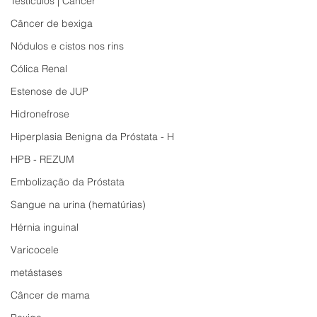
Testículos | Câncer
Câncer de bexiga
Nódulos e cistos nos rins
Cólica Renal
Estenose de JUP
Hidronefrose
Hiperplasia Benigna da Próstata - H
HPB - REZUM
Embolização da Próstata
Sangue na urina (hematúrias)
Hérnia inguinal
Varicocele
metástases
Câncer de mama