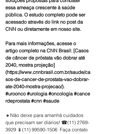
soluções propostas para combater 
essa ameaça crescente à saúde 
pública. O estudo completo pode ser 
acessado através do link no post da 
CNN ou diretamente em nosso site.
Para mais informações, acesse o 
artigo completo na CNN Brasil: [Casos 
de câncer de próstata vão dobrar até 
2040, mostra projeção]
(
https://www.cnnbrasil.com.br/saude/ca
sos-de-cancer-de-prostata-vao-dobrar-
ate-2040-mostra-projecao/
).
#uroonco
 #urologia
 #oncologia
 #cance
rdeprostata
 #cnn
 #saude
🔸Não deixe para amanhã cuidados 
que precisam ser diários! ☎(11) 2769-
3929 📱(11) 99590-1506  Faça contato 