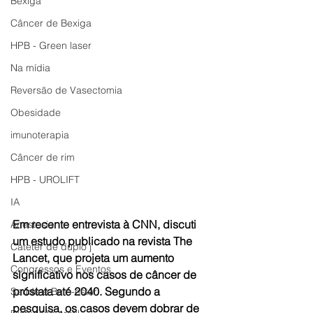
Bexiga
Câncer de Bexiga
HPB - Green laser
Na mídia
Reversão de Vasectomia
Obesidade
imunoterapia
Câncer de rim
HPB - UROLIFT
IA
Em recente entrevista à CNN, discuti 
Anestesia
um estudo publicado na revista The 
Cateter de duplo j
Lancet, que projeta um aumento 
Congressos e Eventos
significativo nos casos de câncer de 
próstata até 2040. Segundo a 
Saúde e Bem-estar
pesquisa, os casos devem dobrar de 