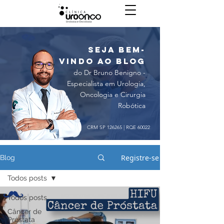
seja bem-
vindo ao blog
do Dr Bruno Benigno -
Especialista em Urologia,
Oncologia e Cirurgia
Robótica
CRM SP 126265 | RQE 60022
Registre-se
Blog
Todos posts
Todos posts
Câncer de
Próstata