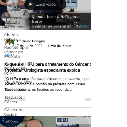
Load video
Biópsia de
próstata
Câncer de
Próstata
Incontinência
Cirurgia
Robótica
Dr. Bruno Benigno
7 de jul. de 2022
1 min de leitura
Radioterapia
câncer de
HIFU
Próstata
O que é o HIFU para o tratamento do Câncer de
PROSTATA:
PSA | 4K | PHI |
Próstata? Urologista especialista explica
PCA3
“O HiFu é uma técnica minimamente invasiva, que
Vigilância ativa
destrói somente a porção da próstata com tumor.
Vasectomia
Dessa maneira, os tecidos ao redor da...
Testículos |
Câncer
Câncer de
bexiga
Nódulos e
cistos nos rins