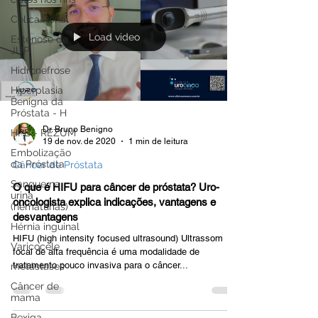
Cólica Renal
Load video
Estenose de
JUP
Hidronefrose
Hiperplasia
Benigna da
Próstata - H
Dr. Bruno Benigno
HPB - REZUM
19 de nov. de 2020
1 min de leitura
Embolização
da Próstata
Câncer de Próstata
Sangue na
O que é HIFU para câncer de próstata? Uro-
urina
oncologista explica indicações, vantagens e
(hematúrias)
desvantagens
Hérnia inguinal
HIFU (high intensity focused ultrasound) Ultrassom
Varicocele
focal de alta frequência é uma modalidade de
tratamento pouco invasiva para o câncer...
metástases
Câncer de
mama
Bexiga