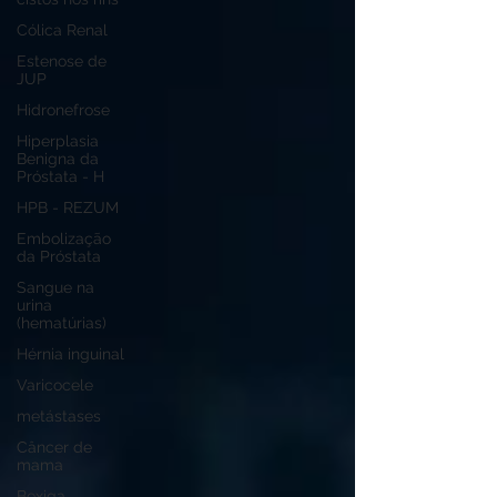
Cólica Renal
Estenose de
JUP
Hidronefrose
Hiperplasia
Benigna da
Próstata - H
HPB - REZUM
Embolização
da Próstata
Sangue na
urina
(hematúrias)
Hérnia inguinal
Varicocele
metástases
Câncer de
mama
Bexiga