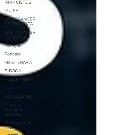
RIM - CISTOS
TULSA
LIVE - CÂNCER
DE PRÓSTATA
LIVE - CÂNCER
DE BEXIGA
Nutrição
Podcast
FISIOTERAPIA
E-BOOK
HOLEP - HBP
Lutécio
Radioligantes
Cirurgia
Robótica
Próstata
Eletroporação
- IRE