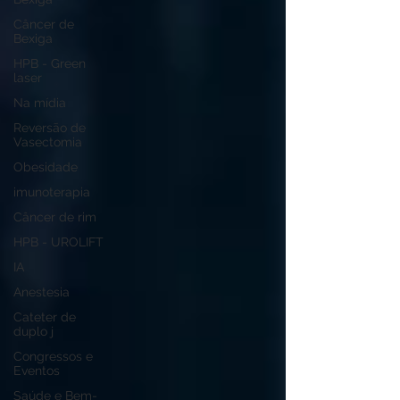
Câncer de
Bexiga
HPB - Green
laser
Na mídia
Reversão de
Vasectomia
Obesidade
imunoterapia
Câncer de rim
HPB - UROLIFT
IA
Anestesia
Cateter de
duplo j
Congressos e
Eventos
Saúde e Bem-