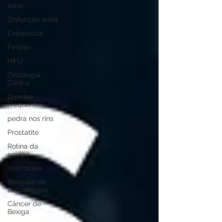
estar
Disfunção erétil
Entrevistas
Fimose
HIFU
Oncologia
Clínica
Dúvidas
Frequentes
pedra nos rins
Prostatite
Rotina da
equipe
Varicocele
Bloqueio de
testosterona
Câncer de
Bexiga