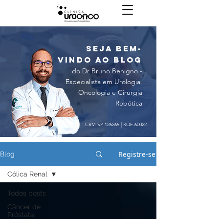
seja bem-
vindo ao blog
do Dr Bruno Benigno -
Especialista em Urologia,
Oncologia e Cirurgia
Robótica
CRM SP 126265 | RQE 60022
Registre-se
Blog
Cólica Renal
Todos posts
Câncer de
Próstata