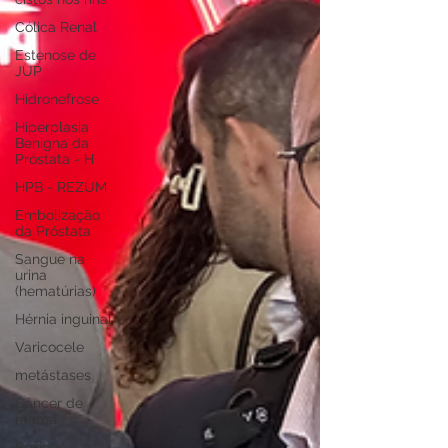
Cólica Renal
Estenose de
JUP
Hidronefrose
Hiperplasia
Benigna da
Próstata - H
HPB - REZUM
Embolização
da Próstata
Sangue na
urina
(hematúrias)
Hérnia inguinal
Varicocele
metástases
Câncer de
mama
Bexiga