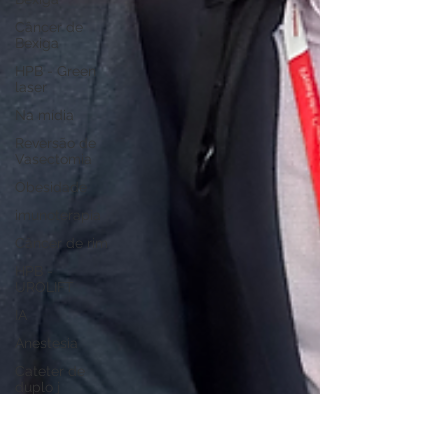
Câncer de
Bexiga
HPB - Green
laser
Na mídia
Reversão de
Vasectomia
Obesidade
imunoterapia
Câncer de rim
HPB -
UROLIFT
IA
Anestesia
Cateter de
duplo j
Congressos e
Eventos