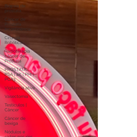
Biópsia de
próstata
Câncer de
Próstata
Incontinência
Cirurgia
Robótica
Radioterapia
câncer de
Próstata
PROSTATA:
PSA | 4K | PHI |
PCA3
Vigilância ativa
Vasectomia
Testículos |
Câncer
Câncer de
bexiga
Nódulos e
cistos nos rins