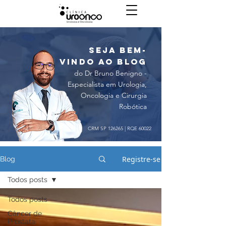
seja bem-
vindo ao blog
do Dr Bruno Benigno -
Especialista em Urologia,
Oncologia e Cirurgia
Robótica
CRM SP 126265 | RQE 60022
Registre-se
Blog
Todos posts
Todos posts
Câncer de
Próstata