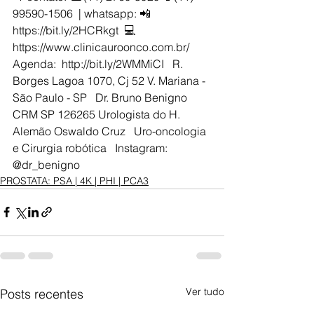
99590-1506  | whatsapp: 📲 
https://bit.ly/2HCRkgt  💻 
https://www.clinicauroonco.com.br/    
Agenda:  http://bit.ly/2WMMiCI   R. 
Borges Lagoa 1070, Cj 52 V. Mariana - 
São Paulo - SP   Dr. Bruno Benigno 
CRM SP 126265 Urologista do H. 
Alemão Oswaldo Cruz   Uro-oncologia 
e Cirurgia robótica   Instagram: 
@dr_benigno 
PROSTATA: PSA | 4K | PHI | PCA3
Ver tudo
Posts recentes