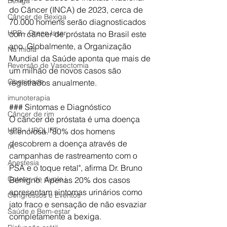
Bexiga
do Câncer (INCA) de 2023, cerca de 
Câncer de Bexiga
70.000 homens serão diagnosticados 
HPB - Green laser
com câncer de próstata no Brasil este 
ano. Globalmente, a Organização 
Na mídia
Mundial da Saúde aponta que mais de 
Reversão de Vasectomia
um milhão de novos casos são 
Obesidade
registrados anualmente.
imunoterapia
### Sintomas e Diagnóstico
Câncer de rim
O câncer de próstata é uma doença 
HPB - UROLIFT
silenciosa. "80% dos homens 
descobrem a doença através de 
IA
campanhas de rastreamento com o 
Anestesia
PSA e o toque retal", afirma Dr. Bruno 
Cateter de duplo j
Benigno. Apenas 20% dos casos 
apresentam sintomas urinários como 
Congressos e Eventos
jato fraco e sensação de não esvaziar 
Saúde e Bem-estar
completamente a bexiga.