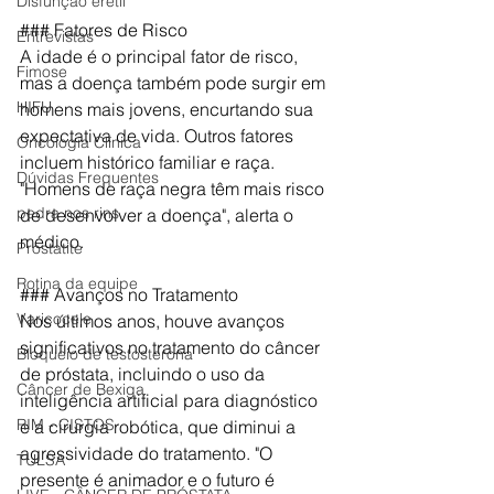
Disfunção erétil
### Fatores de Risco
Entrevistas
A idade é o principal fator de risco, 
Fimose
mas a doença também pode surgir em 
HIFU
homens mais jovens, encurtando sua 
expectativa de vida. Outros fatores 
Oncologia Clínica
incluem histórico familiar e raça. 
Dúvidas Frequentes
"Homens de raça negra têm mais risco 
pedra nos rins
de desenvolver a doença", alerta o 
médico.
Prostatite
Rotina da equipe
### Avanços no Tratamento
Varicocele
Nos últimos anos, houve avanços 
significativos no tratamento do câncer 
Bloqueio de testosterona
de próstata, incluindo o uso da 
Câncer de Bexiga
inteligência artificial para diagnóstico 
RIM - CISTOS
e a cirurgia robótica, que diminui a 
agressividade do tratamento. "O 
TULSA
presente é animador e o futuro é 