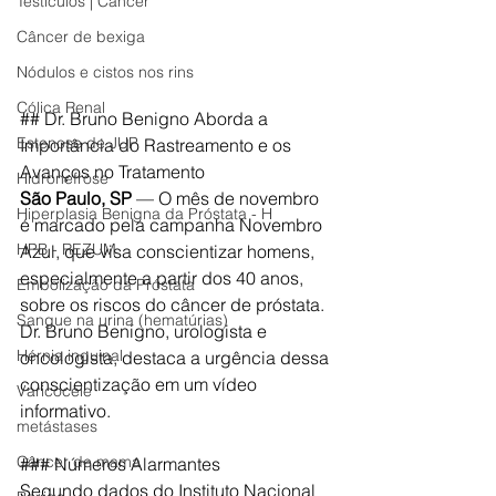
Testículos | Câncer
Câncer de bexiga
Nódulos e cistos nos rins
Cólica Renal
## Dr. Bruno Benigno Aborda a 
Estenose de JUP
Importância do Rastreamento e os 
Avanços no Tratamento
Hidronefrose
São Paulo, SP
 — O mês de novembro 
Hiperplasia Benigna da Próstata - H
é marcado pela campanha Novembro 
HPB - REZUM
Azul, que visa conscientizar homens, 
especialmente a partir dos 40 anos, 
Embolização da Próstata
sobre os riscos do câncer de próstata. 
Sangue na urina (hematúrias)
Dr. Bruno Benigno, urologista e 
Hérnia inguinal
oncologista, destaca a urgência dessa 
conscientização em um vídeo 
Varicocele
informativo.
metástases
Câncer de mama
### Números Alarmantes
Segundo dados do Instituto Nacional 