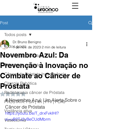
Post
Todos posts
Dr. Bruno Benigno
Todos posts
1 de nov. de 2023
2 min de leitura
Novembro Azul: Da
Câncer de Próstata
Prevenção à Inovação no
Biópsia de próstata
Combate ao Câncer de
Câncer de Próstata Incontinência
Cirurgia Robótica
Próstata
Radioterapia câncer de Próstata
Avaliado com NaN de 5 estrelas.
# Novembro Azul: Um Alerta Sobre o 
PROSTATA: PSA | 4K | PHI | PCA3
Câncer de Próstata
Vigilância ativa
https://youtu.be/T_drxFvklHI?
si=uB2TJ2vBeCUdMbrm
Vasectomia