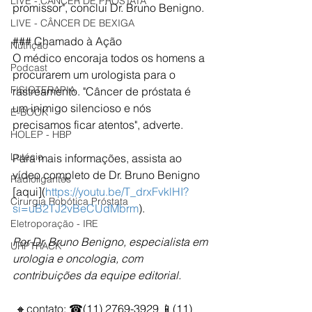
LIVE - CÂNCER DE PRÓSTATA
promissor", conclui Dr. Bruno Benigno.
LIVE - CÂNCER DE BEXIGA
### Chamado à Ação
Nutrição
O médico encoraja todos os homens a 
Podcast
procurarem um urologista para o 
FISIOTERAPIA
rastreamento. "Câncer de próstata é 
um inimigo silencioso e nós 
E-BOOK
precisamos ficar atentos", adverte.
HOLEP - HBP
Lutécio
Para mais informações, assista ao 
vídeo completo de Dr. Bruno Benigno 
Radioligantes
[aqui](
https://youtu.be/T_drxFvklHI?
Cirurgia Robótica Próstata
si=uB2TJ2vBeCUdMbrm
).
Eletroporação - IRE
Por Dr. Bruno Benigno, especialista em 
URPTRACK
urologia e oncologia, com 
contribuições da equipe editorial.
 🔸contato: ☎(11) 2769-3929 📱(11) 