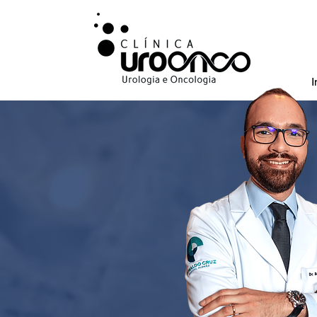
I
Urologista especi
bexiga, na cidada
da prostata.