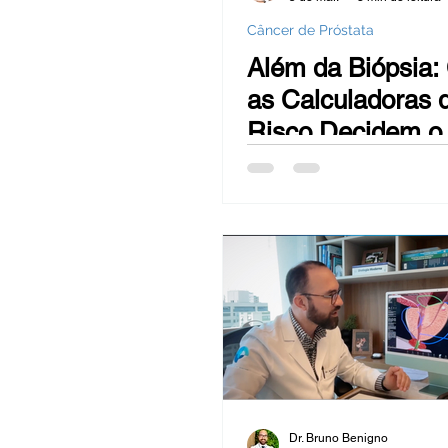
Câncer de Próstata
Além da Biópsia
as Calculadoras 
Risco Decidem o
Futuro
Dr. Bruno Benigno