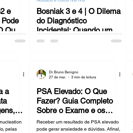
Nódulos e cistos nos rins
 H
HPB - REZUM
Embolização da Próstata
2 e
Bosniak 3 e 4 | O Dilema
 Pode
do Diagnóstico
Hérnia inguinal
Varicocele
metástases
 O Que
Incidental: Quando um
Câncer
Cisto no Rim Exige
to Risco
Resposta Imediata
Câncer de Bexiga
HPB - Green laser
Na mídia
Dr. Bruno Benigno
esidade
imunoterapia
Câncer de rim
27 de mar.
3 min de leitura
a a
PSA Elevado: O Que
ta
Fazer? Guia Completo
ens,
Sobre o Exame e os
Próximos Passos
nucleation
Receber um resultado de PSA elevado
 o
do, pelas
pode gerar ansiedade e dúvidas. Afinal,