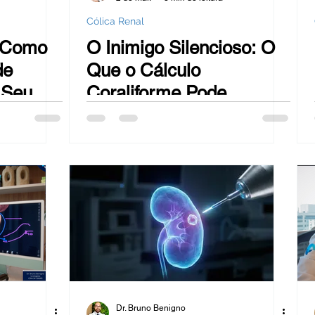
Cólica Renal
: Como
O Inimigo Silencioso: O
de
Que o Cálculo
 Seu
Coraliforme Pode
Ensinar Sobre a
Fragilidade do Rim
Dr. Bruno Benigno