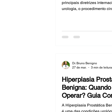
principais diretrizes interna
Rezum
urologia, o procedimento cir
eficaz e duradouro para o t
Hiperplasia Prostática Beni
independentemente do tam
próstata. Neste artigo, o Dr.
Benigno, urologista especia
cirurgia minimamente invas
Paulo, explica como funcio
quais são suas vantagens e
compara com o Rezum. O Q
Dr. Bruno Benigno
27 de mar.
3 min de leitura
Hiperplasia Prost
Benigna: Quando
Operar? Guia Co
para Pacientes
A Hiperplasia Prostática B
é uma das condições urológ