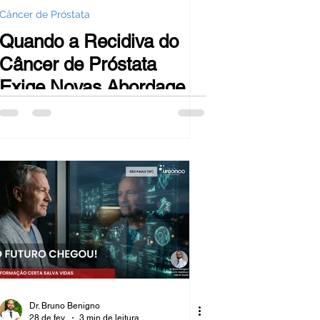
Câncer de Próstata
Quando a Recidiva do
Câncer de Próstata
Exige Novas Abordagens
em Cirurgia Robótica
Dr. Bruno Benigno
28 de fev.
3 min de leitura