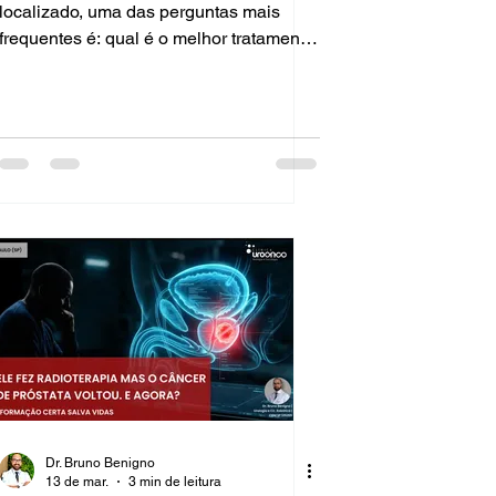
localizado, uma das perguntas mais
frequentes é: qual é o melhor tratamento
— cirurgia ou radioterapia? Essa é uma
decisão que envolve múltiplos fatores
individuais. O Dr. Bruno Benigno,
urologista especializado em cirurgia
robótica e uro-oncologia em São Paulo,
apresenta neste artigo uma comparação
objetiva e baseada em evidência
científica. Visão Geral dos Dois
Tratamentos A Prostatectomia Radical
Robótica (PRR) con
Dr. Bruno Benigno
13 de mar.
3 min de leitura