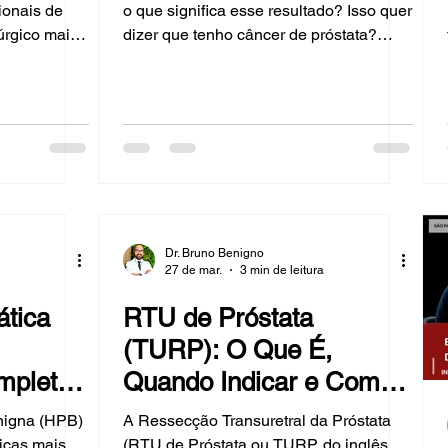
cionais de
o que significa esse resultado? Isso quer
úrgico mais
dizer que tenho câncer de próstata?
ratamento da
Quais são os próximos passos? O Dr.
gna (HPB),
Bruno Benigno, urologista especializado
anho da
em uro-oncologia e câncer de próstata
 Bruno
em São Paulo, responde as dúvidas
lizado em
mais frequentes sobre o PSA de forma
iva em São
clara e objetiva. O Que é o PSA? O PSA
na o HoLEP,
(Antígeno Específico da Próstata) é uma
 como ele se
proteína produzida pelas células da
ue é o
próstata. Sua principal fu
Dr. Bruno Benigno
27 de mar.
3 min de leitura
ática
RTU de Próstata
(TURP): O Que É,
mpleto
Quando Indicar e Como
Funciona
enigna (HPB)
A Ressecção Transuretral da Próstata
icas mais
(RTU de Próstata ou TURP, do inglês