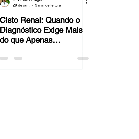
Dr. Bruno Benigno
29 de jan.
3 min de leitura
Cisto Renal: Quando o
Diagnóstico Exige Mais
do que Apenas
Observação