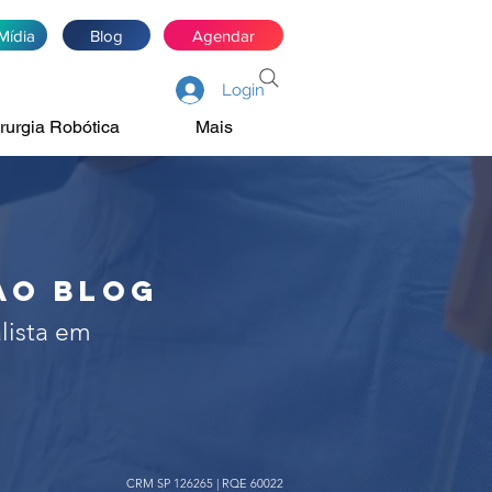
Mídia
Blog
Agendar
Login
rurgia Robótica
Mais
de próstata, rim e
irurgia robótica
ao blog
lista em
CRM SP 126265 | RQE 60022