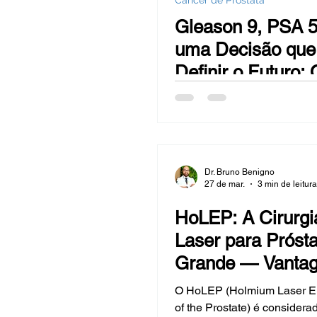
Câncer de Próstata
Hiperplasia Benigna da Próstata -
Gleason 9, PSA 5
uma Decisão que
Sangue na urina (hematúrias)
Definir o Futuro:
Fazer Diante do 
de Próstata de Al
Câncer de mama
Bexiga
Dr. Bruno Benigno
Reversão de Vasectomia
Ob
27 de mar.
3 min de leitura
HoLEP: A Cirurgi
Laser para Prósta
Grande — Vantag
Indicações e
O HoLEP (Holmium Laser E
Comparação com
of the Prostate) é considera