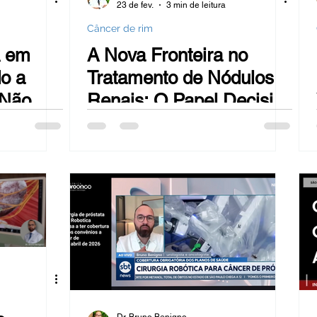
23 de fev.
3 min de leitura
Câncer de rim
A em
A Nova Fronteira no
o a
Tratamento de Nódulos
 Não é a
Renais: O Papel Decisivo
da Tecnologia Robótica