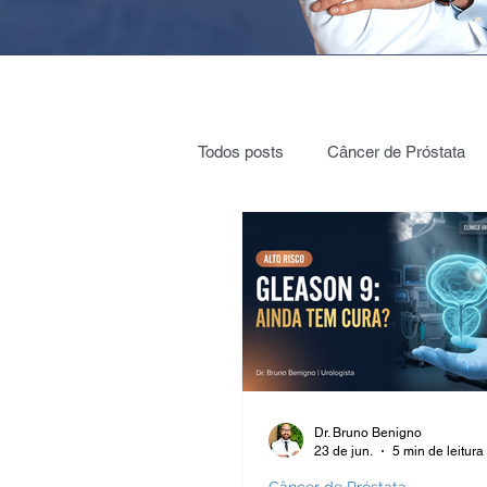
Todos posts
Câncer de Próstata
Cirurgia Robótica
Radioterap
Vigilância ativa
Vasectomia
Nódulos e cistos nos rins
Cól
Dr. Bruno Benigno
23 de jun.
5 min de leitura