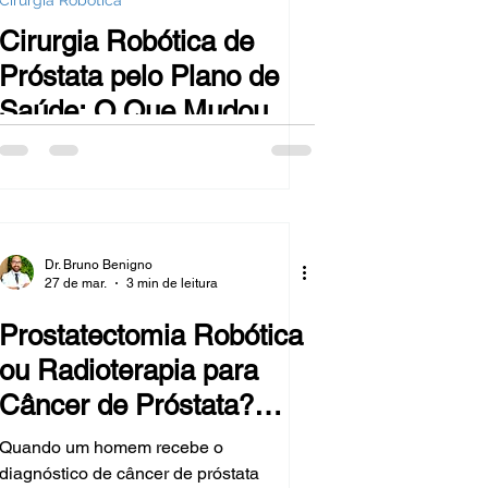
Cirurgia Robótica
Cirurgia Robótica de
Próstata pelo Plano de
Saúde: O Que Mudou,
Quem Tem Direito e
Como Solicitar
Dr. Bruno Benigno
27 de mar.
3 min de leitura
Prostatectomia Robótica
ou Radioterapia para
Câncer de Próstata?
Entenda as Diferenças
Quando um homem recebe o
diagnóstico de câncer de próstata