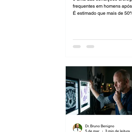
frequentes em homens após
É estimado que mais de 50
homens acima dessa faixa e
apresentem algum grau de 
próstata. Mas quando os si
urinários são graves o sufic
justificar uma cirurgia? O Dr
Benigno, urologista especia
doenças prostáticas em São
responde essa dúvida tão 
Que é a Hiperplasia Prostát
A próstata é u
Dr. Bruno Benigno
5 de mar.
3 min de leitura