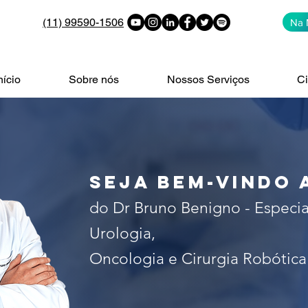
(11) 99590-1506
Na 
nício
Sobre nós
Nossos Serviços
Ci
alista no tratamento do câncer 
 de São Paulo. Especialista em c
seja bem-vindo 
do Dr Bruno Benigno - Especia
Urologia,
Oncologia e Cirurgia Robótica