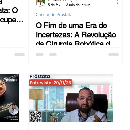
a
Dr. Bruno Benigno
5 de fev.
3 min de leitura
ata: O
Câncer de Próstata
cuperar
O Fim de uma Era de
nfiança
Incertezas: A Revolução
da Cirurgia Robótica de
Próstata Agora ao
Alcance de Todos