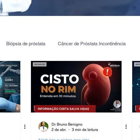
Biópsia de próstata
Câncer de Próstata Incontinência
ia câncer de Próstata
PROSTATA: PSA | 4K | PHI | PCA3
Testículos | Câncer
Câncer de bexiga
ica Renal
Estenose de JUP
Hidronefrose
Dr. Bruno Benigno
2 de abr.
3 min de leitura