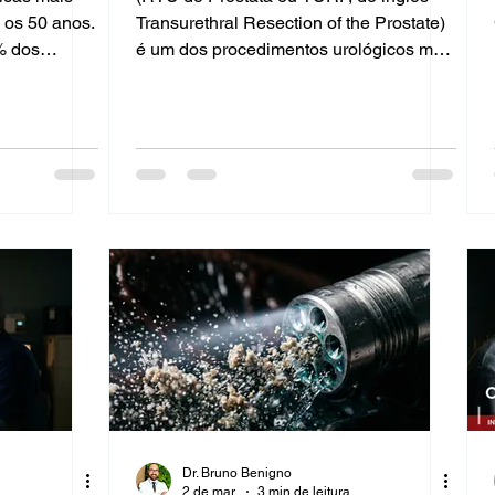
 os 50 anos.
Transurethral Resection of the Prostate)
% dos
é um dos procedimentos urológicos mais
tária
realizados no mundo para o tratamento
aumento da
da Hiperplasia Prostática Benigna
ntomas
(HPB). Neste artigo, o Dr. Bruno
iente para
Benigno, urologista especializado em
. Bruno
cirurgia minimamente invasiva, explica
lizado em
tudo sobre a RTU de Próstata:
 Paulo,
indicações, como é feita, recuperação e
comum. O
resultados esperados. O Que é a RTU
ica Benigna?
de Próstata? A RTU de Próstata é um
proc
Dr. Bruno Benigno
2 de mar.
3 min de leitura