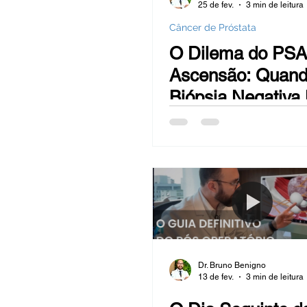
25 de fev.
3 min de leitura
Câncer de Próstata
O Dilema do PS
Ascensão: Quand
Biópsia Negativa
Resposta Final
Dr. Bruno Benigno
13 de fev.
3 min de leitura