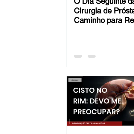
O Dia Seguinte d
Cirurgia de Próst
Caminho para Re
o Controle e a Co