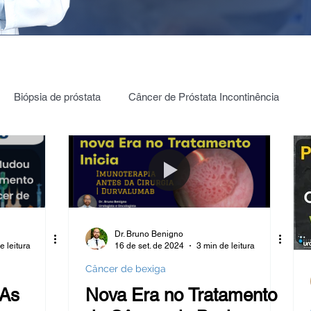
Biópsia de próstata
Câncer de Próstata Incontinência
ia câncer de Próstata
PROSTATA: PSA | 4K | PHI | PCA3
Testículos | Câncer
Câncer de bexiga
Dr. Bruno Benigno
e leitura
16 de set. de 2024
3 min de leitura
ica Renal
Estenose de JUP
Hidronefrose
Câncer de bexiga
 As
Nova Era no Tratamento