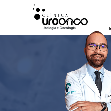
I
Urologista especi
bexiga, na cidada
da prostata.