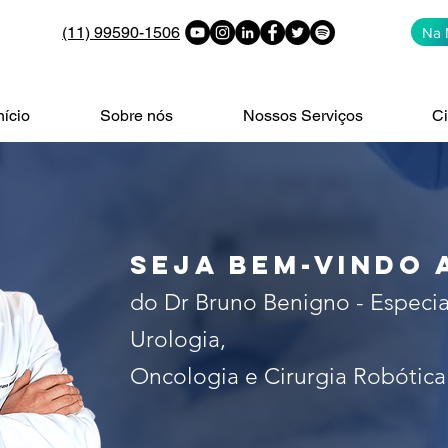
(11) 99590-1506
Na 
nício
Sobre nós
Nossos Serviços
Ci
alista no tratamento do câncer 
 de São Paulo. Especialista em c
seja bem-vindo 
do Dr Bruno Benigno - Especia
Urologia,
Oncologia e Cirurgia Robótica