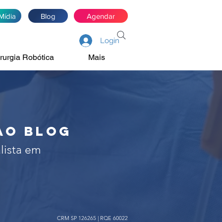
Mídia
Blog
Agendar
Login
rurgia Robótica
Mais
de próstata, rim e
irurgia robótica
ao blog
lista em
CRM SP 126265 | RQE 60022