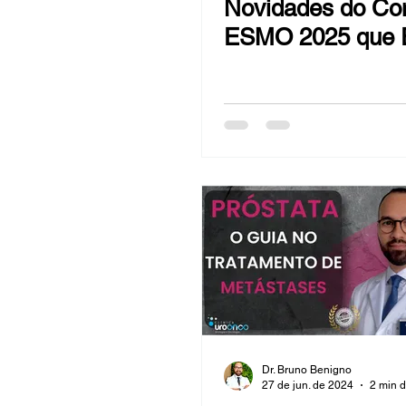
Novidades do Co
Hiperplasia Benigna da Próstata -
ESMO 2025 que 
Redefinindo o
Sangue na urina (hematúrias)
Tratamento do Câ
Próstata
Câncer de mama
Bexiga
Reversão de Vasectomia
Ob
Dr. Bruno Benigno
27 de jun. de 2024
2 min d