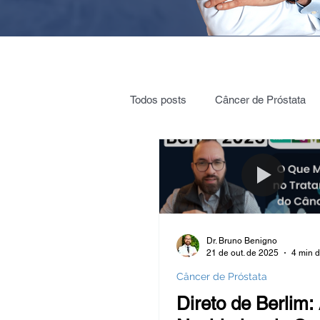
Todos posts
Câncer de Próstata
Cirurgia Robótica
Radioterap
Vigilância ativa
Vasectomia
Dr. Bruno Benigno
21 de out. de 2025
4 min d
Nódulos e cistos nos rins
Cól
Câncer de Próstata
Direto de Berlim: