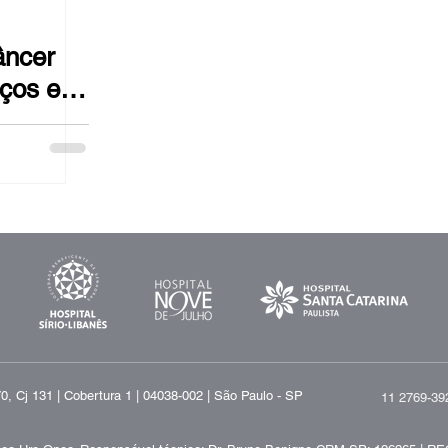
âncer
nços e
, Cj 131 | Cobertura 1 | 04038-002 | São Paulo - SP
11 2769-39