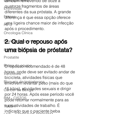
também removendo de doze a 
Disfunção erétil
quatorze fragmentos de áreas 
Entrevistas
diferentes da sua próstata. A grande 
Fimose
diferença é que essa opção oferece 
uma ligeira chance maior de infecção 
HIFU
após o procedimento. 
Oncologia Clínica
2. Qual o repouso após 
Dúvidas Frequentes
uma biópsia de próstata?
pedra nos rins
Prostatite
Rotina da equipe
O repouso recomendado é de 48 
horas, onde deve ser evitado andar de 
Varicocele
bicicleta, atividades físicas que 
Bloqueio de testosterona
envolvem levantar peso (mais do que 
15 kilos), atividades sexuais e dirigir 
Câncer de Bexiga
por 24 horas. Após esse período você 
RIM - CISTOS
pode retornar normalmente para as 
suas atividades de trabalho. É 
TULSA
indicado que o paciente beba 