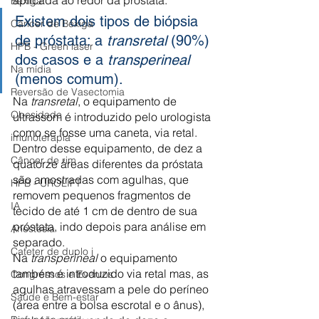
Bexiga
Existem dois tipos de biópsia 
Câncer de Bexiga
de próstata: a 
transretal
 (90%) 
HPB - Green laser
dos casos e a 
transperineal 
Na mídia
(menos comum). 
Reversão de Vasectomia
Na 
transretal
, o equipamento de 
Obesidade
ultrassom é introduzido pelo urologista 
como se fosse uma caneta, via retal. 
imunoterapia
Dentro desse equipamento, de dez a 
Câncer de rim
quatorze áreas diferentes da próstata 
são amostradas com agulhas, que 
HPB - UROLIFT
removem pequenos fragmentos de 
IA
tecido de até 1 cm de dentro de sua 
próstata, indo depois para análise em 
Anestesia
separado. 
Cateter de duplo j
Na 
transperineal
 o equipamento 
também é introduzido via retal mas, as 
Congressos e Eventos
agulhas atravessam a pele do períneo 
Saúde e Bem-estar
(área entre a bolsa escrotal e o ânus), 