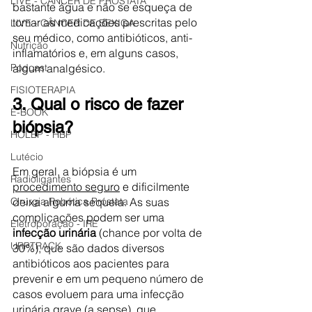
LIVE - CÂNCER DE PRÓSTATA
bastante água e não se esqueça de 
tomar as medicações prescritas pelo 
LIVE - CÂNCER DE BEXIGA
seu médico, como antibióticos, anti-
Nutrição
inflamatórios e, em alguns casos, 
algum analgésico. 
Podcast
FISIOTERAPIA
3. Qual o risco de fazer 
E-BOOK
biópsia?
HOLEP - HBP
Lutécio
Em geral, a biópsia é um 
Radioligantes
procedimento seguro
 e dificilmente 
deixa alguma sequela. As suas 
Cirurgia Robótica Próstata
complicações podem ser uma 
Eletroporação - IRE
infecção urinária
 (chance por volta de 
URPTRACK
30%), que são dados diversos 
antibióticos aos pacientes para 
prevenir e em um pequeno número de 
casos evoluem para uma infecção 
urinária grave (a sepse), que 