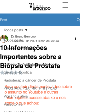
Post
Todos posts
Dr. Bruno Benigno
Todos posts
12 de mai. de 2021
3 min de leitura
10 Informações
Câncer de Próstata
Importantes sobre a
Biópsia de próstata
Biópsia de Próstata
Câncer de Próstata Incontinência
Cirurgia Robótica
Avaliado com NaN de 5 estrelas.
Radioterapia câncer de Próstata
Para conferir diretamente vídeo sobre 
PROSTATA: PSA | 4K | PHI | PCA3
o assunto no Youtube e outras 
Vigilância ativa
informações, acesse abaixo e nos 
conte o que achou:
Vasectomia