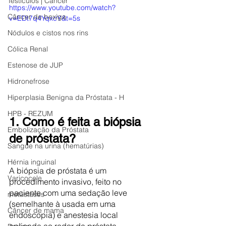
Testículos | Câncer
https://www.youtube.com/watch?
Câncer de bexiga
v=EDt7q4YqxcY&t=5s
Nódulos e cistos nos rins
Cólica Renal
Estenose de JUP
Hidronefrose
Hiperplasia Benigna da Próstata - H
HPB - REZUM
1. Como é feita a biópsia 
Embolização da Próstata
de próstata?
Sangue na urina (hematúrias)
Hérnia inguinal
A biópsia de próstata é um 
Varicocele
procedimento invasivo, feito no 
paciente com uma sedação leve 
metástases
(semelhante à usada em uma 
Câncer de mama
endoscopia) e anestesia local 
aplicada ao redor da próstata. 