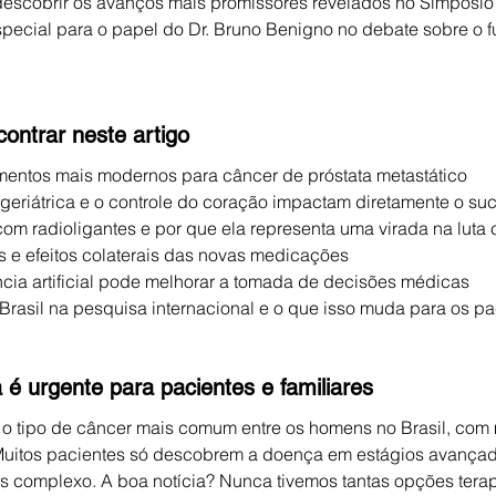
 descobrir os avanços mais promissores revelados no Simpósi
ecial para o papel do Dr. Bruno Benigno no debate sobre o fu
ontrar neste artigo
amentos mais modernos para câncer de próstata metastático
geriátrica e o controle do coração impactam diretamente o su
com radioligantes e por que ela representa uma virada na luta 
s e efeitos colaterais das novas medicações
cia artificial pode melhorar a tomada de decisões médicas
Brasil na pesquisa internacional e o que isso muda para os p
é urgente para pacientes e familiares
 o tipo de câncer mais comum entre os homens no Brasil, com 
Muitos pacientes só descobrem a doença em estágios avançad
is complexo. A boa notícia? Nunca tivemos tantas opções terap