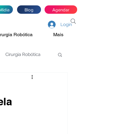
Mídia
Blog
Agendar
Login
rurgia Robótica
Mais
Cirurgia Robótica
asectomia
ela
Estenose de JUP
óstata