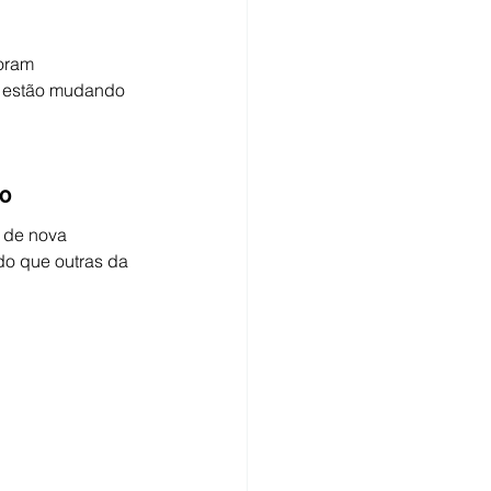
oram 
á estão mudando 
go
 de nova 
o que outras da 