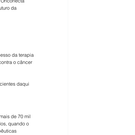
o Onconecta 
turo da 
cesso da terapia
contra o câncer
acientes daqui
mais de 70 mil 
os, quando o 
êuticas 