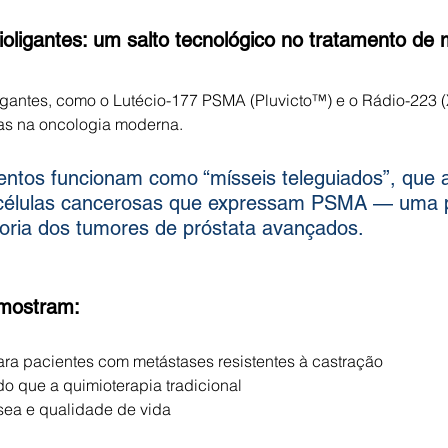
ioligantes: um salto tecnológico no tratamento de
igantes, como o Lutécio-177 PSMA (Pluvicto™) e o Rádio-223 (
ras na oncologia moderna.
tos funcionam como “mísseis teleguiados”, que 
 células cancerosas que expressam PSMA — uma p
oria dos tumores de próstata avançados.
 mostram:
ara pacientes com metástases resistentes à castração
o que a quimioterapia tradicional
sea e qualidade de vida