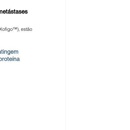
 metástases
Xofigo™), estão 
atingem 
roteína 