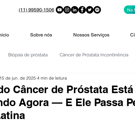
(11) 99590-1506
Na 
nício
Sobre nós
Nossos Serviços
Ci
Biópsia de próstata
Câncer de Próstata Incontinência
15 de jun. de 2025
4 min de leitura
PROSTATA: PSA | 4K | PHI | PCA3
Vigilância ativa
V
do Câncer de Próstata Está
do Agora — E Ele Passa P
de bexiga
Nódulos e cistos nos rins
Cólica Renal
atina
de 5 estrelas.
enigna da Próstata - H
HPB - REZUM
Embolização da Pr