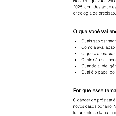
Neste artigo, você vai
2025, com destaque esp
oncologia de precisão.
O que você vai enc
Quais são os trat
Como a avaliação 
O que é a terapia 
Quais são os risco
Quando a inteligên
Qual é o papel do 
Por que esse tema 
O câncer de próstata é
novos casos por ano. 
tratamento se torna ma