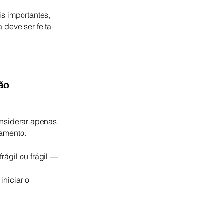
s importantes, 
 deve ser feita 
ão 
onsiderar apenas 
tamento.
rágil ou frágil — 
niciar o 