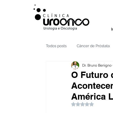
I
Todos posts
Câncer de Próstata
Dr. Bruno Benigno
Radioterapia câncer de Próstata
O Futuro 
Acontecen
Testículos | Câncer
Câncer 
América L
Avaliado com NaN 
Hidronefrose
Hiperplasia B