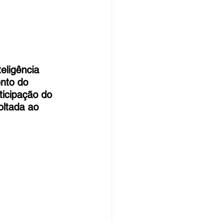
eligência 
ento do 
icipação do 
oltada ao 